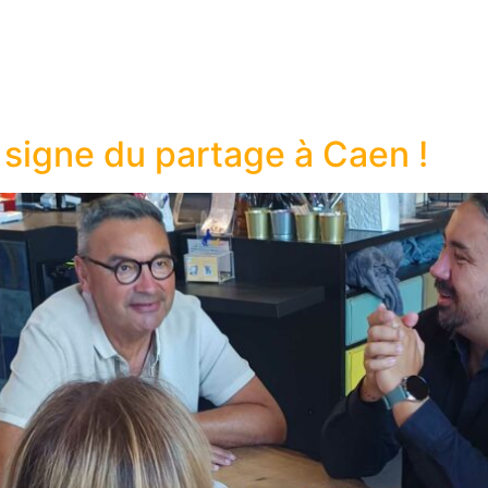
ACCUEIL
LES VALEURS ADT
ADHÉRENTS
ACTUS
 signe du partage à Caen !