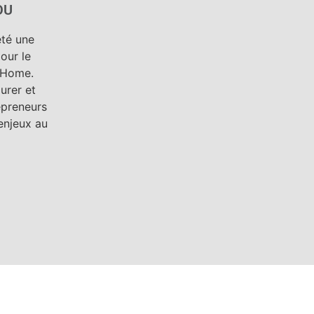
OU
été une
our le
a Home.
urer et
epreneurs
enjeux au