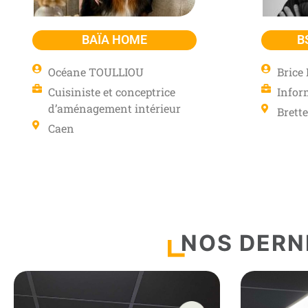
BAÏA HOME
B
Océane TOULLIOU
Bric
Cuisiniste et conceptrice
Infor
d’aménagement intérieur
Brett
Caen
NOS DERN