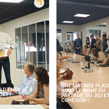
UNE MATINÉE PLAC
N D’ÉNERGIE À
SOUS LE SIGNE DU
UET !
PARTAGE, DU JEU ET
COHÉSION !