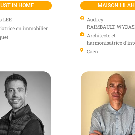
JUST IN HOME
MAISON LILAH
s LEE
Audrey
RAIMBAULT WYDAS
iatrice en immobilier
Architecte et
quet
harmonisatrice d'int
Caen