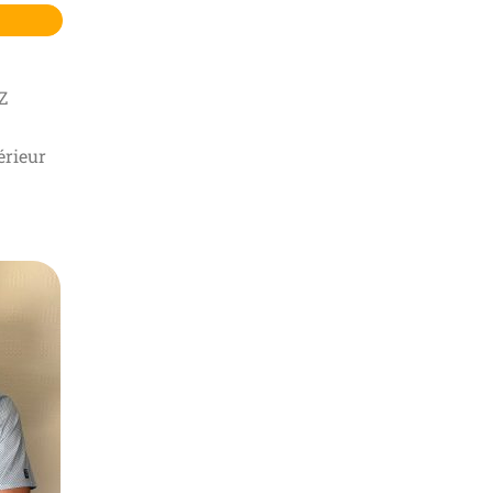
Z
érieur