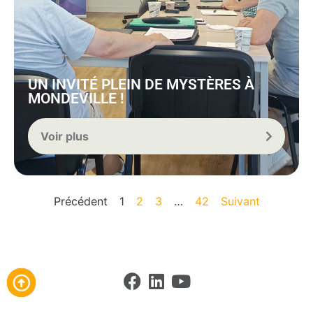
UN INVITÉ PLEIN DE MYSTÈRES À
MONDEVILLE !
Voir plus
Précédent
1
2
3
…
42
Suivant