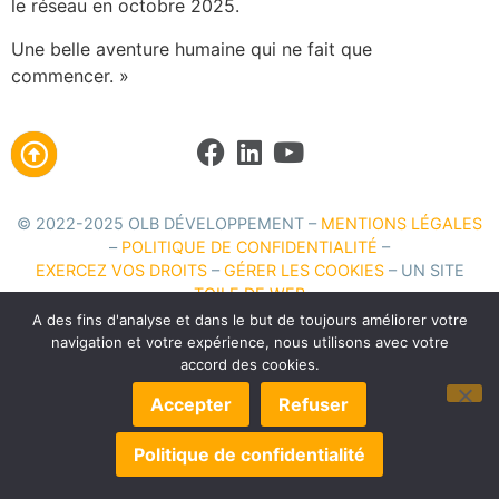
le réseau en octobre 2025.
Une belle aventure humaine qui ne fait que
commencer. »
© 2022-2025 OLB DÉVELOPPEMENT –
MENTIONS LÉGALES
–
POLITIQUE DE CONFIDENTIALITÉ
–
EXERCEZ VOS DROITS
–
GÉRER LES COOKIES
– UN SITE
TOILE DE WEB
A des fins d'analyse et dans le but de toujours améliorer votre
navigation et votre expérience, nous utilisons avec votre
accord des cookies.
Accepter
Refuser
Politique de confidentialité