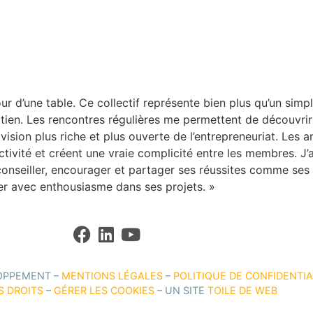
ACCUEIL
LES VALEURS ADT
ADHÉRENTS
ACTUS
ur d’une table. Ce collectif représente bien plus qu’un simpl
tien. Les rencontres régulières me permettent de découvrir
vision plus riche et plus ouverte de l’entrepreneuriat. Les
ctivité et créent une vraie complicité entre les membres. J’a
 conseiller, encourager et partager ses réussites comme se
cer avec enthousiasme dans ses projets. »
OPPEMENT –
MENTIONS LÉGALES
–
POLITIQUE DE CONFIDENTIA
S DROITS
–
GÉRER LES COOKIES
– UN SITE
TOILE DE WEB