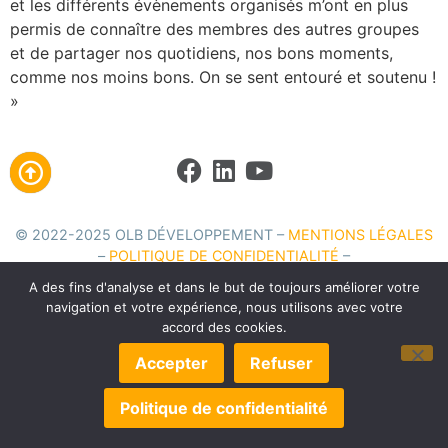
et les différents évènements organisés m’ont en plus
permis de connaître des membres des autres groupes
et de partager nos quotidiens, nos bons moments,
comme nos moins bons. On se sent entouré et soutenu !
»
© 2022-2025 OLB DÉVELOPPEMENT –
MENTIONS LÉGALES
–
POLITIQUE DE CONFIDENTIALITÉ
–
EXERCEZ VOS DROITS
–
GÉRER LES COOKIES
– UN SITE
A des fins d'analyse et dans le but de toujours améliorer votre
TOILE DE WEB
navigation et votre expérience, nous utilisons avec votre
accord des cookies.
Accepter
Refuser
Politique de confidentialité