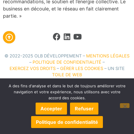
recommandations, le soutien et l’énergie collective. Le
business en découle, et le réseau en fait clairement
partie. »
© 2022-2025 OLB DÉVELOPPEMENT –
MENTIONS LÉGALES
–
POLITIQUE DE CONFIDENTIALITÉ
–
EXERCEZ VOS DROITS
–
GÉRER LES COOKIES
– UN SITE
TOILE DE WEB
A des fins d'analyse et dans le but de toujours améliorer votre
navigation et votre expérience, nous utilisons avec votre
accord des cookies.
Accepter
Refuser
Politique de confidentialité