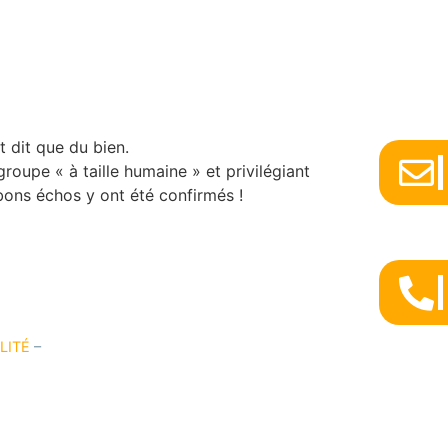
CONTACT
CONNEXION
t dit que du bien.
oupe « à taille humaine » et privilégiant
s bons échos y ont été confirmés !
LITÉ
–