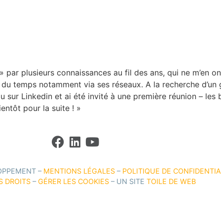
ACCUEIL
LES VALEURS ADT
ADHÉRENTS
ACTUS
» par plusieurs connaissances au fil des ans, qui ne m’en on
 du temps notamment via ses réseaux. A la recherche d’un gr
au sur Linkedin et ai été invité à une première réunion – le
ntôt pour la suite ! »
OPPEMENT –
MENTIONS LÉGALES
–
POLITIQUE DE CONFIDENTIA
S DROITS
–
GÉRER LES COOKIES
– UN SITE
TOILE DE WEB