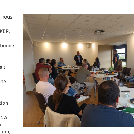
e nous
8
CKER,
a bonne
ait
une
tion
s a
r .
tion,