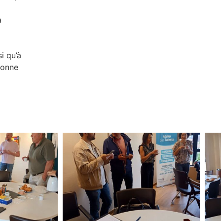
a
i qu’à
bonne