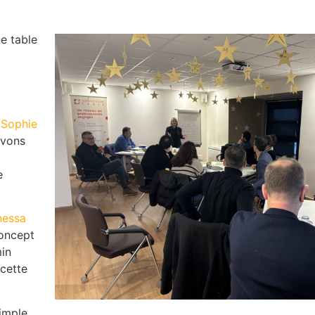
ne table
s
Sophie
avons
e
nessa
concept
min
 cette
simple