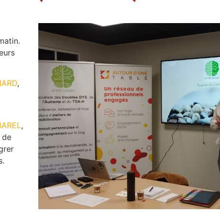
matin.
leurs
NARD
,
BAREL
,
 de
grer
s.