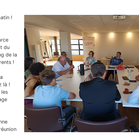
atin !
arce
nt du
ng de la
ents !
la
 là !
 les
age
nne
réunion