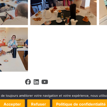
t de toujours améliorer votre navigation et votre expérience, nous utili
OPPEMENT –
MENTIONS LÉGALES
–
POLITIQUE DE CONFIDENTIA
S DROITS
–
GÉRER LES COOKIES
– UN SITE
TOILE DE WEB
Accepter
Refuser
Politique de confidentialité