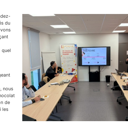
ndez-
és du
avons
çant
 quel
igeant
, nous
hocolat
on de
 les