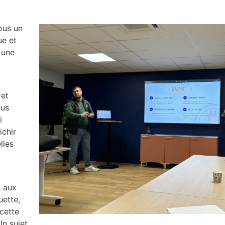
ous un
ue et
 une
 et
lus
i
ichir
lles
e aux
uette,
cette
n sujet