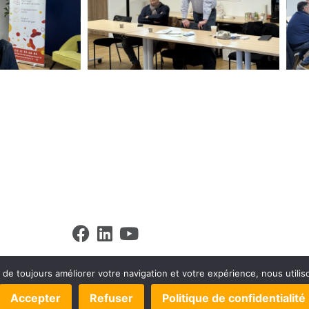
t de toujours améliorer votre navigation et votre expérience, nous utili
OPPEMENT –
MENTIONS LÉGALES
–
POLITIQUE DE CONFIDENTIA
S DROITS
–
GÉRER LES COOKIES
– UN SITE
TOILE DE WEB
Accepter
Refuser
Politique de confidentialité