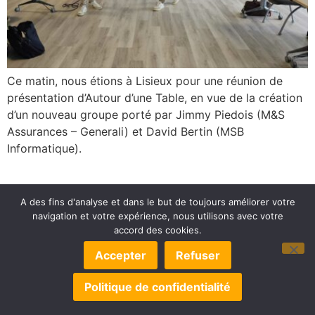
Ce matin, nous étions à Lisieux pour une réunion de
présentation d’Autour d’une Table, en vue de la création
d’un nouveau groupe porté par Jimmy Piedois (M&S
Assurances – Generali) et David Bertin (MSB
Informatique).
A des fins d'analyse et dans le but de toujours améliorer votre
navigation et votre expérience, nous utilisons avec votre
accord des cookies.
© 2022-2025 OLB DÉVELOPPEMENT –
MENTIONS LÉGALES
Accepter
Refuser
–
POLITIQUE DE CONFIDENTIALITÉ
–
EXERCEZ VOS DROITS
–
GÉRER LES COOKIES
– UN SITE
Politique de confidentialité
TOILE DE WEB