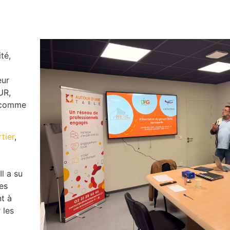
té,
eur
UR,
, comme
tier
,
Il a su
es
nt à
 les