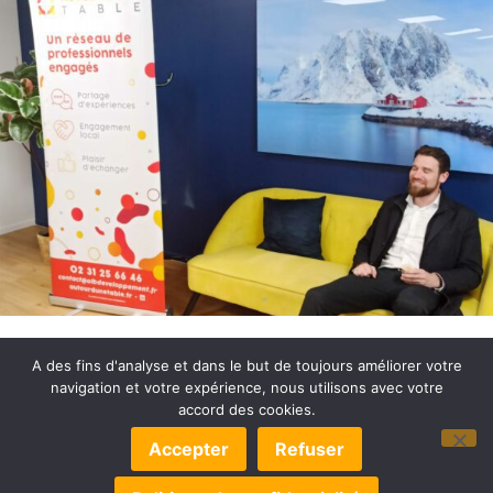
A des fins d'analyse et dans le but de toujours améliorer votre
navigation et votre expérience, nous utilisons avec votre
accord des cookies.
© 2022-2025 OLB DÉVELOPPEMENT –
MENTIONS LÉGALES
Accepter
Refuser
–
POLITIQUE DE CONFIDENTIALITÉ
–
EXERCEZ VOS DROITS
–
GÉRER LES COOKIES
– UN SITE